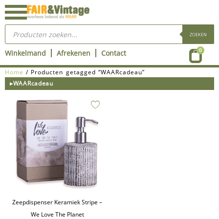
Ga
naar
Producten
de
zoeken
ZOEKEN
inhoud
Wink
0
Winkelmand
Afrekenen
Contact
Home
/ Producten getagged “WAARcadeau”
▸WAARcadeau
Zeepdispenser Keramiek Stripe –
We Love The Planet