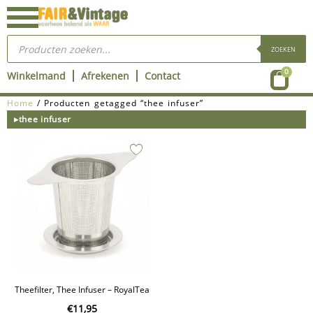
Ga
naar
Producten
de
zoeken
ZOEKEN
inhoud
Wink
0
Winkelmand
Afrekenen
Contact
Home
/ Producten getagged “thee infuser”
▸thee infuser
Theefilter, Thee Infuser – RoyalTea
€
11,95