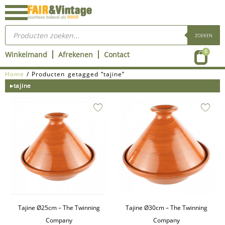
Ga
naar
Producten
de
zoeken
ZOEKEN
inhoud
Wink
0
Winkelmand
Afrekenen
Contact
Home
/ Producten getagged “tajine”
▸tajine
Tajine Ø25cm – The Twinning
Tajine Ø30cm – The Twinning
Company
Company