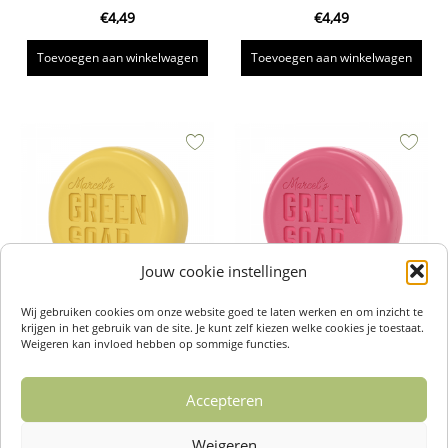
€
4,49
€
4,49
Toevoegen aan winkelwagen
Toevoegen aan winkelwagen
Jouw cookie instellingen
Wij gebruiken cookies om onze website goed te laten werken en om inzicht te
krijgen in het gebruik van de site. Je kunt zelf kiezen welke cookies je toestaat.
Shampoo Bar Vanilla & Cherry
Shampoo Bar Argan & Oudh –
Weigeren kan invloed hebben op sommige functies.
Blossom – Marcel’s Green Soap
Marcel’s Green Soap
€
6,99
€
6,99
Accepteren
Toevoegen aan winkelwagen
Toevoegen aan winkelwagen
Weigeren