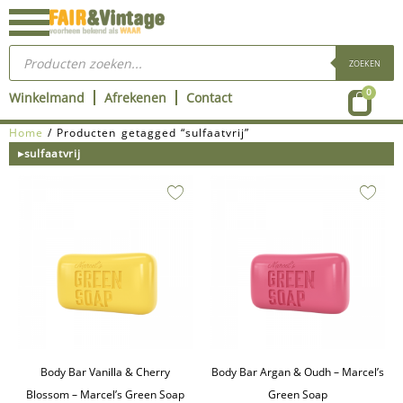
Ga
naar
Producten
de
zoeken
ZOEKEN
inhoud
Wink
0
Winkelmand
Afrekenen
Contact
Home
/ Producten getagged “sulfaatvrij”
▸sulfaatvrij
Body Bar Vanilla & Cherry
Body Bar Argan & Oudh – Marcel’s
Blossom – Marcel’s Green Soap
Green Soap