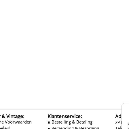
r & Vintage:
Klantenservice:
Adres
ne Voorwaarden
∎ Bestelling & Betaling
ZADEL
beleid
∎ Verzending & Bezorging
Telefo
k