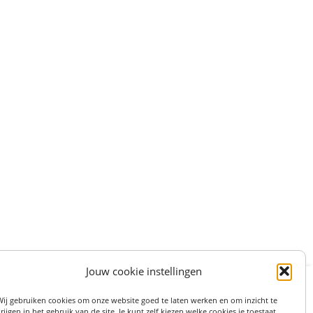
Jouw cookie instellingen
:
STRAAT 27, 3511LS UTRECHT (centrum)
Wij gebruiken cookies om onze website goed te laten werken en om inzicht te
on: 06 82 36 1234
rijgen in het gebruik van de site. Je kunt zelf kiezen welke cookies je toestaat.