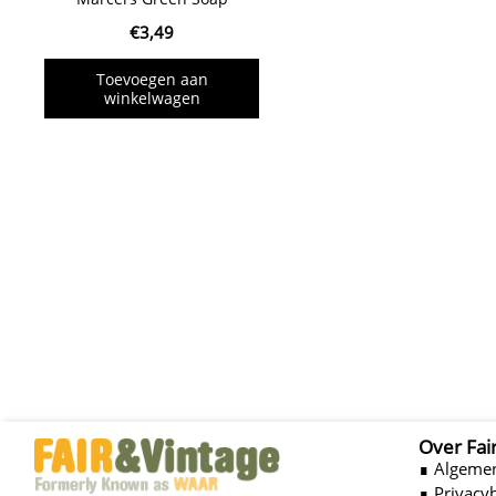
€
3,49
Toevoegen aan
winkelwagen
Over Fai
∎ Algeme
∎ Privacy