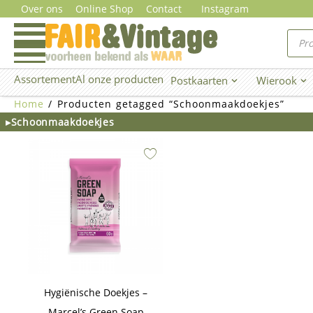
Ga
Over ons
Online Shop
Contact
Instagram
naar
Prod
zoe
de
inhoud
Assortement
Al onze producten
Postkaarten
Wierook
Open Postkaarten
Ope
Home
/ Producten getagged “Schoonmaakdoekjes”
▸Schoonmaakdoekjes
Hygiënische Doekjes –
Marcel’s Green Soap