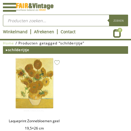
Ga
naar
Producten
de
zoeken
ZOEKEN
inhoud
Wink
0
Winkelmand
Afrekenen
Contact
Home
/ Producten getagged “schilderijtje”
▸schilderijtje
Laqueprint Zonnebloemen geel
19,5×26 cm