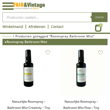
Ga
naar
Producten
de
zoeken
ZOEKEN
inhoud
Wink
0
Winkelmand
Afrekenen
Contact
Home
/ Producten getagged “Roomspray Bathroom Mist”
▸Roomspray Bathroom Mist
Natuurlijke Roomspray –
Natuurlijke Roomspray –
Bathroom Mist Creativity – Tiny
Bathroom Mist Flow – Tiny