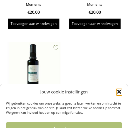
Moments
Moments
€
20,00
€
20,00
Toevoegen aan winkelwagen
Toevoegen aan winkelwagen
Jouw cookie instellingen
Wij gebruiken cookies om onze website goed te laten werken en om inzicht te
Natuurlijke Roomspray –
krijgen in het gebruik van de site. Je kunt zelf kiezen welke cookies je toestaat.
Bathroom Mist Chill – Tiny
Weigeren kan invloed hebben op sommige functies.
Moments
€
20,00