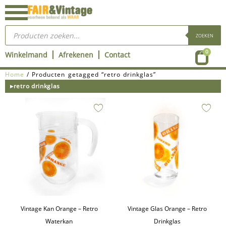
Ga
naar
Producten
de
zoeken
ZOEKEN
inhoud
Wink
0
Winkelmand
Afrekenen
Contact
Home
/ Producten getagged “retro drinkglas”
▸retro drinkglas
Vintage Kan Orange – Retro
Vintage Glas Orange – Retro
Waterkan
Drinkglas