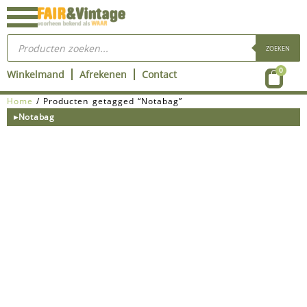
Ga
naar
Producten
de
zoeken
ZOEKEN
inhoud
Wink
0
Winkelmand
Afrekenen
Contact
Home
/ Producten getagged “Notabag”
▸Notabag