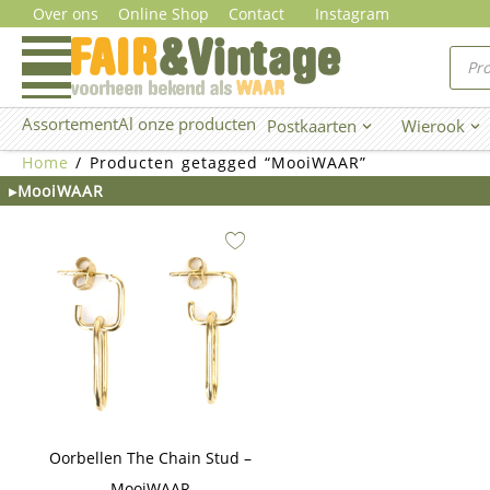
Ga
Over ons
Online Shop
Contact
Instagram
naar
Prod
zoe
de
inhoud
Assortement
Al onze producten
Postkaarten
Wierook
Open Postkaarten
Ope
Home
/ Producten getagged “MooiWAAR”
▸MooiWAAR
Oorbellen The Chain Stud –
MooiWAAR