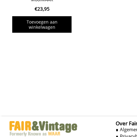
€
23,95
Toevoegen aan
winkelwagen
Over Fai
∎ Algeme
∎ Privacy