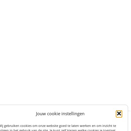
Jouw cookie instellingen
:
STRAAT 27, 3511LS UTRECHT (centrum)
Wij gebruiken cookies om onze website goed te laten werken en om inzicht te
on: 06 82 36 1234
rijgen in het gebruik van de site. Je kunt zelf kiezen welke cookies je toestaat.