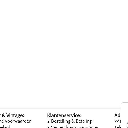
r & Vintage:
Klantenservice:
Adres
ne Voorwaarden
∎ Bestelling & Betaling
ZADEL
beleid
∎ Verzending & Bezorging
Telefo
k