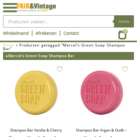
Ga
naar
Producten
de
zoeken
ZOEKEN
inhoud
Wink
0
Winkelmand
Afrekenen
Contact
Home
/ Producten getagged “Marcel’s Green Soap Shampoo
Bar”
▸Marcel’s Green Soap Shampoo Bar
Shampoo Bar Vanilla & Cherry
Shampoo Bar Argan & Oudh –