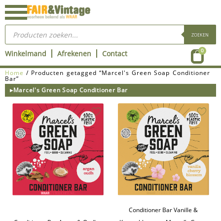
Ga
naar
Producten
de
zoeken
ZOEKEN
inhoud
Wink
0
Winkelmand
Afrekenen
Contact
Home
/ Producten getagged “Marcel's Green Soap Conditioner
Bar”
▸Marcel's Green Soap Conditioner Bar
Conditioner Bar Vanille &