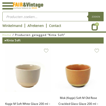
Ga
naar
Producten
de
zoeken
ZOEKEN
inhoud
Wink
0
Winkelmand
Afrekenen
Contact
Home
/ Producten getagged “Kinta Soft”
▸Kinta Soft
Mok (Kopje) Soft M Old Rose
Kopje M Soft White Glaze 200 ml –
Crackled Glass Glaze 200 ml –