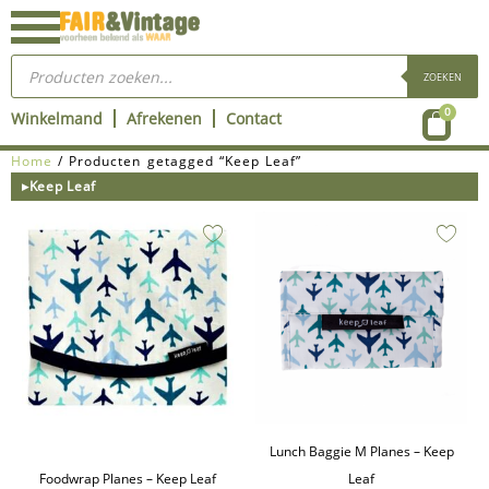
Ga
naar
Producten
de
zoeken
ZOEKEN
inhoud
Wink
0
Winkelmand
Afrekenen
Contact
Home
/ Producten getagged “Keep Leaf”
▸Keep Leaf
Lunch Baggie M Planes – Keep
Foodwrap Planes – Keep Leaf
Leaf