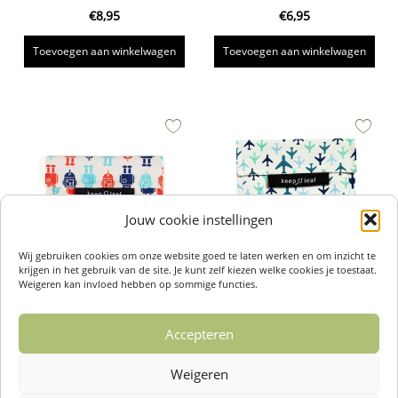
€
8,95
€
6,95
Toevoegen aan winkelwagen
Toevoegen aan winkelwagen
Jouw cookie instellingen
Wij gebruiken cookies om onze website goed te laten werken en om inzicht te
krijgen in het gebruik van de site. Je kunt zelf kiezen welke cookies je toestaat.
Weigeren kan invloed hebben op sommige functies.
Lunch Baggie M Robot – Keep Leaf
Lunch Baggie L Planes – Keep Leaf
€
6,95
€
7,95
Accepteren
Toevoegen aan winkelwagen
Toevoegen aan winkelwagen
Weigeren