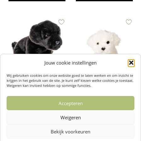
Jouw cookie instellingen
Wij gebruiken cookies om onze website goed te laten werken en om inzicht te
krijgen in het gebruik van de site. Je kunt zelf kiezen welke cookies je toestaat.
Labrador Welp zwart met riem 23
Weigeren kan invloed hebben op sommige functies.
cm (Hoogte) – Uni-Toys
Malteser Hondje – Uni-Toys
€
24,95
€
27,95
Accepteren
Toevoegen aan winkelwagen
Toevoegen aan winkelwagen
Weigeren
Bekijk voorkeuren
Over ons /
Klantenservise