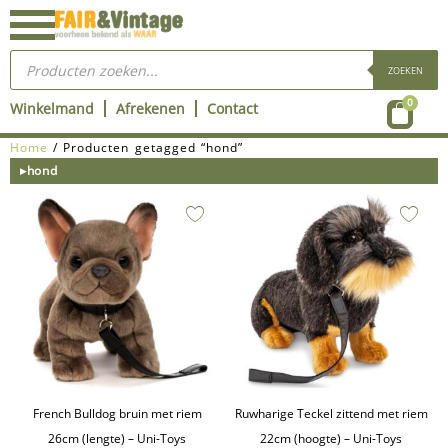
Ga
naar
Producten
de
zoeken
ZOEKEN
inhoud
Wink
0
Winkelmand
Afrekenen
Contact
Home
/ Producten getagged “hond”
▸hond
French Bulldog bruin met riem
Ruwharige Teckel zittend met riem
26cm (lengte) – Uni-Toys
22cm (hoogte) – Uni-Toys