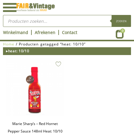
Ga
naar
Producten
de
zoeken
ZOEKEN
inhoud
Wink
0
Winkelmand
Afrekenen
Contact
Home
/ Producten getagged “heat: 10/10”
▸heat: 10/10
Marie Sharp’s – Red Hornet
Pepper Sauce 148ml Heat: 10/10