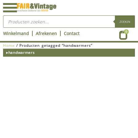
Ga
naar
Producten
de
zoeken
ZOEKEN
inhoud
Wink
0
Winkelmand
Afrekenen
Contact
Home
/ Producten getagged “handwarmers”
▸handwarmers