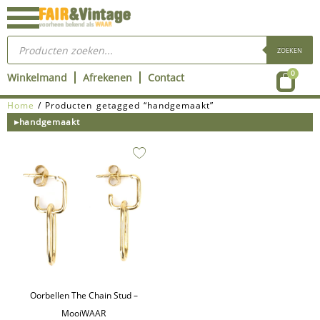
Ga
naar
Producten
de
zoeken
ZOEKEN
inhoud
Wink
0
Winkelmand
Afrekenen
Contact
Home
/ Producten getagged “handgemaakt”
▸handgemaakt
Oorbellen The Chain Stud –
MooiWAAR