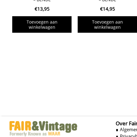
€
13,95
€
14,95
Toevoegen aan
Toevoegen aan
winkelwagen
winkelwagen
Over Fai
∎ Algeme
∎ Privacy