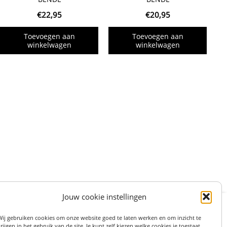
€
22,95
€
20,95
Toevoegen aan
Toevoegen aan
winkelwagen
winkelwagen
Jouw cookie instellingen
:
STRAAT 27, 3511LS UTRECHT (centrum)
Wij gebruiken cookies om onze website goed te laten werken en om inzicht te
on: 06 82 36 1234
rijgen in het gebruik van de site. Je kunt zelf kiezen welke cookies je toestaat.