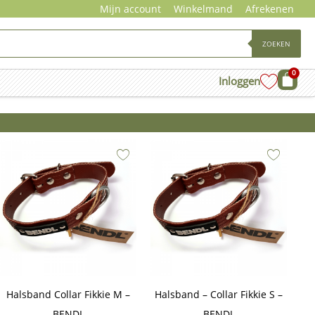
Mijn account
Winkelmand
Afrekenen
ZOEKEN
0
Wink
Inloggen
Halsband Collar Fikkie M –
Halsband – Collar Fikkie S –
BENDL
BENDL