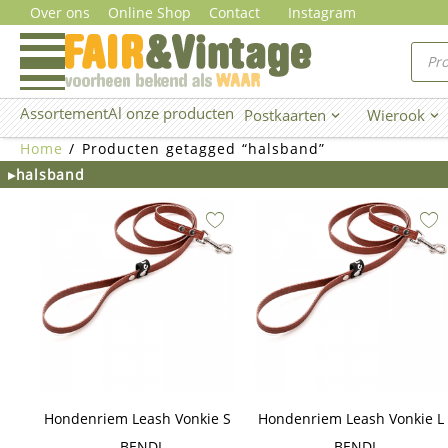
Ga
Over ons
Online Shop
Contact
Instagram
naar
Prod
zoe
de
inhoud
Assortement
Al onze producten
Postkaarten
Wierook
Open Postkaarten
Ope
Home
/ Producten getagged “halsband”
▸halsband
Hondenriem Leash Vonkie S
Hondenriem Leash Vonkie L
– BENDL
– BENDL