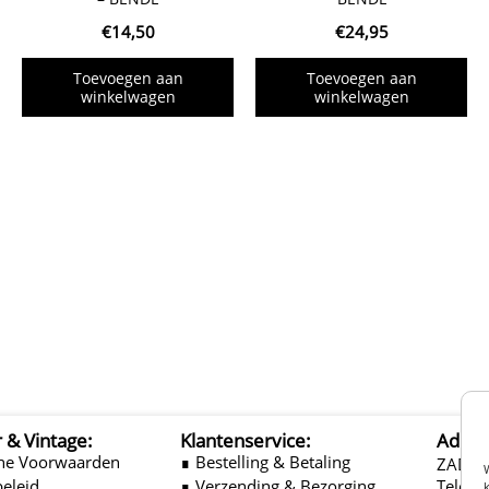
€
14,50
€
24,95
Toevoegen aan
Toevoegen aan
winkelwagen
winkelwagen
r & Vintage:
Klantenservice:
Adres
ne Voorwaarden
∎ Bestelling & Betaling
ZADEL
beleid
∎ Verzending & Bezorging
Telefo
k