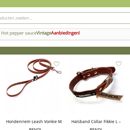
ucten
ken
Hot pepper sauce
Vintage
Aanbiedingen!
n Wierook
Hondenriem Leash Vonkie M
Halsband Collar Fikkie L –
– BENDL
BENDL