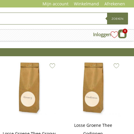
Mijn account
Winkelmand
Afrekenen
ZOEKEN
0
Wink
Inloggen
Losse Groene Thee
Losse Groene Thee Groovy
Godinnen