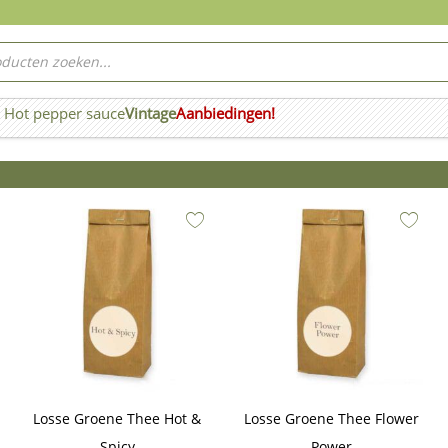
ucten
ken
Hot pepper sauce
Vintage
Aanbiedingen!
n Wierook
Losse Groene Thee Hot &
Losse Groene Thee Flower
Spicy
Power