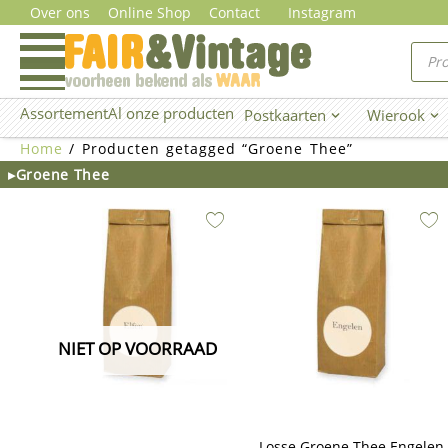
Ga
Over ons
Online Shop
Contact
Instagram
naar
Prod
zoe
de
inhoud
Assortement
Al onze producten
Postkaarten
Wierook
Open Postkaarten
Ope
Home
/ Producten getagged “Groene Thee”
▸Groene Thee
NIET OP VOORRAAD
Losse Groene Thee Engelen