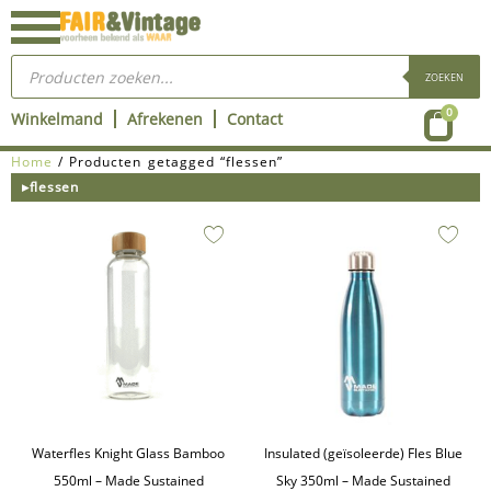
Ga
naar
Producten
de
zoeken
ZOEKEN
inhoud
Wink
0
Winkelmand
Afrekenen
Contact
Home
/ Producten getagged “flessen”
▸flessen
Waterfles Knight Glass Bamboo
Insulated (geïsoleerde) Fles Blue
550ml – Made Sustained
Sky 350ml – Made Sustained