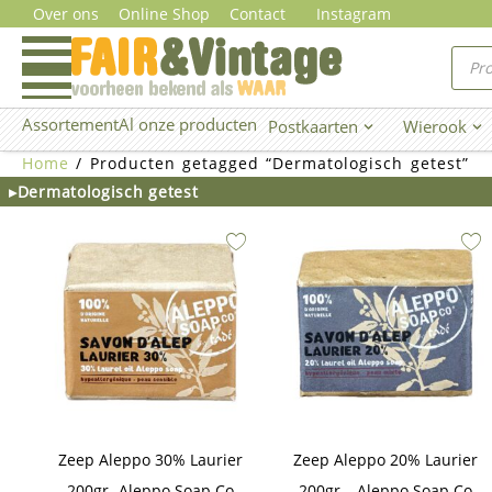
Ga
Over ons
Online Shop
Contact
Instagram
naar
Prod
zoe
de
inhoud
Assortement
Al onze producten
Postkaarten
Wierook
Open Postkaarten
Ope
Home
/ Producten getagged “Dermatologisch getest”
▸Dermatologisch getest
Zeep Aleppo 30% Laurier
Zeep Aleppo 20% Laurier
200gr- Aleppo Soap Co
200gr – Aleppo Soap Co