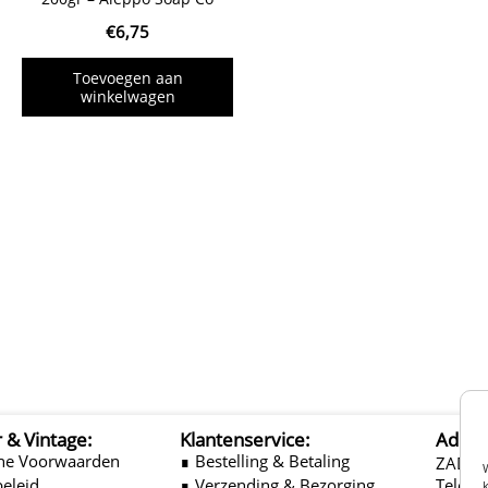
€
6,75
Toevoegen aan
winkelwagen
r & Vintage:
Klantenservice:
Adres
ne Voorwaarden
∎ Bestelling & Betaling
ZADEL
beleid
∎ Verzending & Bezorging
Telefo
k