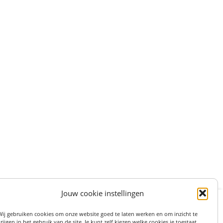
Jouw cookie instellingen
:
STRAAT 27, 3511LS UTRECHT (centrum)
Wij gebruiken cookies om onze website goed te laten werken en om inzicht te
on: 06 82 36 1234
rijgen in het gebruik van de site. Je kunt zelf kiezen welke cookies je toestaat.