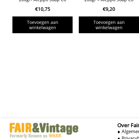
€
10,75
€
9,20
Toevoegen aan
Toevoegen aan
winkelwagen
winkelwagen
Over Fai
∎ Algeme
∎ Privacy