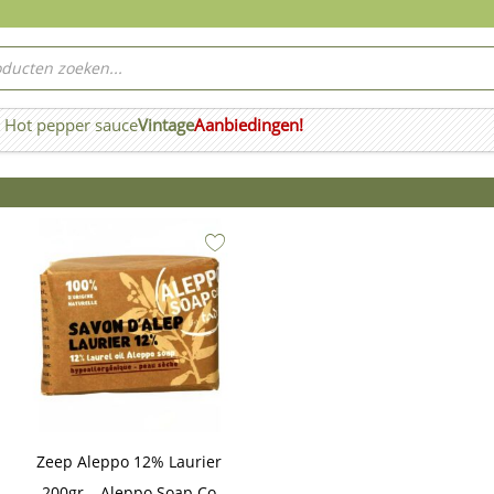
ucten
ken
Hot pepper sauce
Vintage
Aanbiedingen!
n Wierook
Zeep Aleppo 12% Laurier
200gr – Aleppo Soap Co