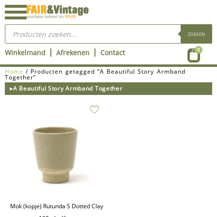
Ga
naar
Producten
de
zoeken
ZOEKEN
inhoud
Wink
0
Winkelmand
Afrekenen
Contact
Home
/ Producten getagged “A Beautiful Story Armband
Together”
▸A Beautiful Story Armband Together
Mok (kopje) Rutunda S Dotted Clay