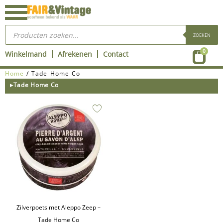
Ga
naar
Producten
de
zoeken
ZOEKEN
inhoud
Wink
0
Winkelmand
Afrekenen
Contact
Home
/ Tade Home Co
▸Tade Home Co
Zilverpoets met Aleppo Zeep –
Tade Home Co