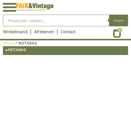
Ga
naar
Producten
de
zoeken
ZOEKEN
inhoud
Wink
0
Winkelmand
Afrekenen
Contact
Home
/ NOTABAG
▸NOTABAG