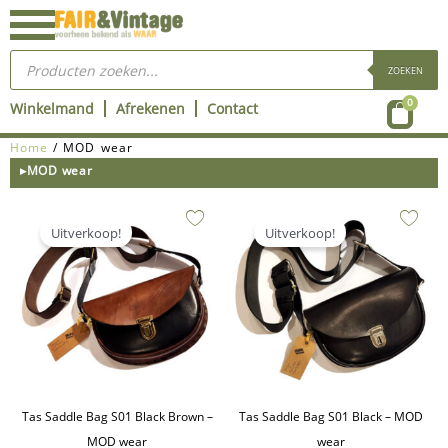
Ga
naar
Producten
de
zoeken
ZOEKEN
inhoud
Wink
0
Winkelmand
Afrekenen
Contact
Home
/ MOD wear
▸MOD wear
Oorspronkelijke
Huidige
Oorspronkelijke
Huidige
prijs
prijs
prijs
prijs
Uitverkoop!
Uitverkoop!
was:
is:
was:
is:
€129,00.
€95,00.
€129,00.
€95,00.
Tas Saddle Bag S01 Black Brown –
Tas Saddle Bag S01 Black – MOD
MOD wear
wear