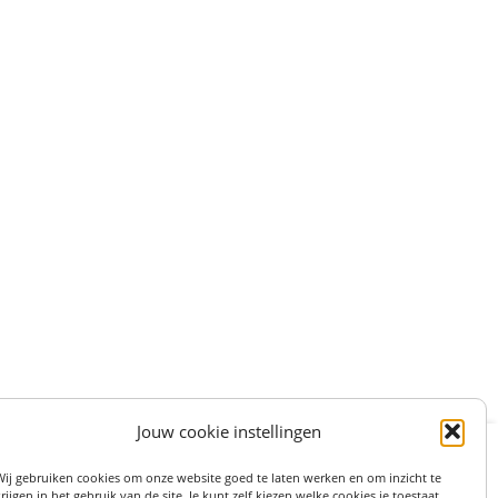
Jouw cookie instellingen
:
STRAAT 27, 3511LS UTRECHT (centrum)
Wij gebruiken cookies om onze website goed te laten werken en om inzicht te
on: 06 82 36 1234
rijgen in het gebruik van de site. Je kunt zelf kiezen welke cookies je toestaat.