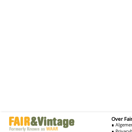
Over Fai
∎ Algeme
∎ Privacy