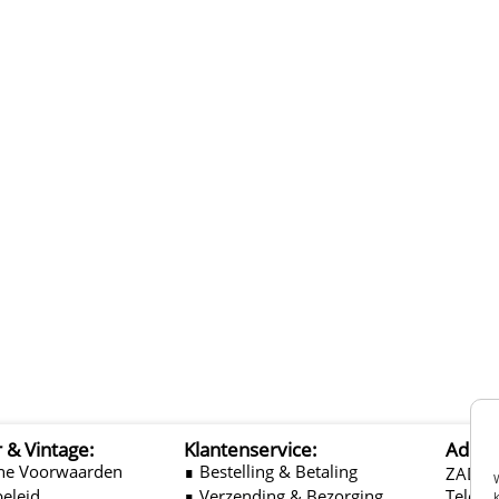
r & Vintage:
Klantenservice:
Adres
ne Voorwaarden
∎ Bestelling & Betaling
ZADEL
beleid
∎ Verzending & Bezorging
Telefo
k