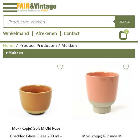
Ga
naar
Producten
de
zoeken
ZOEKEN
inhoud
Wink
0
Winkelmand
Afrekenen
Contact
Home
/ Product Producten / Mokken
▸Mokken
Mok (Kopje) Soft M Old Rose
Crackled Glass Glaze 200 ml –
Mok (kopje) Rutunda M