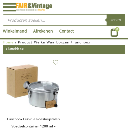
Ga
naar
Producten
de
zoeken
ZOEKEN
inhoud
Wink
0
Winkelmand
Afrekenen
Contact
Home
/ Product Welke Waarborgen / lunchbox
▸lunchbox
Lunchbox Lekvrije Roestvrijstalen
Voedselcontainer 1200 ml –