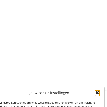
Jouw cookie instellingen
:
STRAAT 27, 3511LS UTRECHT (centrum)
Wij gebruiken cookies om onze website goed te laten werken en om inzicht te
on: 06 82 36 1234
rijgen in het gebruik van de site. Je kunt zelf kiezen welke cookies je toestaat.