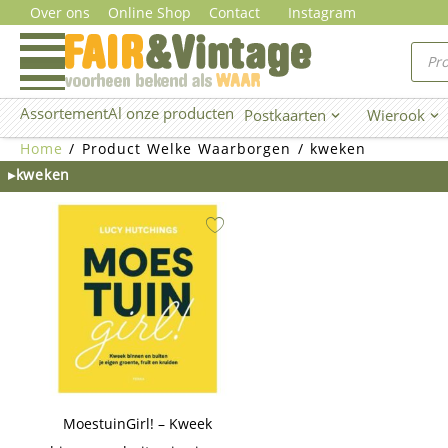
Ga
Over ons
Online Shop
Contact
Instagram
naar
Prod
zoe
de
inhoud
Assortement
Al onze producten
Postkaarten
Wierook
Open Postkaarten
Ope
Home
/ Product Welke Waarborgen / kweken
▸kweken
MoestuinGirl! – Kweek