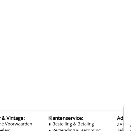
r & Vintage:
Klantenservice:
Adres
ne Voorwaarden
∎ Bestelling & Betaling
ZADEL
beleid
∎ Verzending & Bezorging
Telefo
k