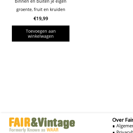
binnen en buiten je eigen
groente, fruit en kruiden
€
19,99
Toevoegen aan
winkelwagen
Over Fai
∎ Algeme
∎ Privacy