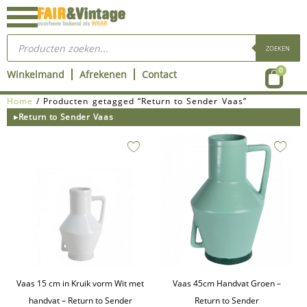
Ga
naar
Producten
de
zoeken
ZOEKEN
inhoud
Wink
0
Winkelmand
Afrekenen
Contact
Home
/ Producten getagged “Return to Sender Vaas”
▸Return to Sender Vaas
Vaas 15 cm in Kruik vorm Wit met
Vaas 45cm Handvat Groen –
handvat – Return to Sender
Return to Sender