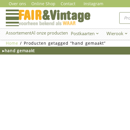
Ga
Over ons
Online Shop
Contact
Instagram
naar
Prod
zoe
de
inhoud
Assortement
Al onze producten
Postkaarten
Wierook
Open Postkaarten
Ope
Home
/ Producten getagged “hand gemaakt”
▸hand gemaakt