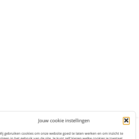
Jouw cookie instellingen
:
STRAAT 27, 3511LS UTRECHT (centrum)
Wij gebruiken cookies om onze website goed te laten werken en om inzicht te
on: 06 82 36 1234
rijgen in het gebruik van de site. Je kunt zelf kiezen welke cookies je toestaat.