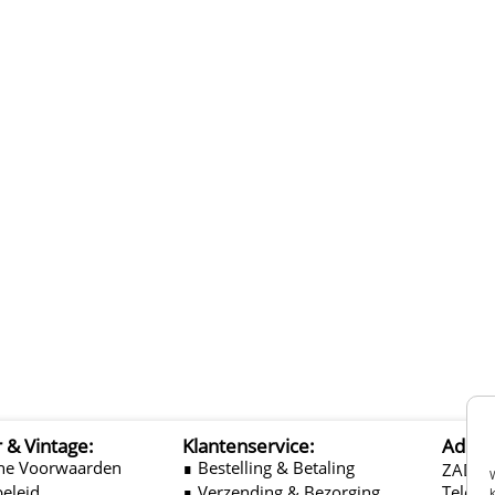
r & Vintage:
Klantenservice:
Adres
ne Voorwaarden
∎ Bestelling & Betaling
ZADEL
beleid
∎ Verzending & Bezorging
Telefo
k