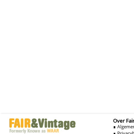
Over Fai
∎ Algeme
∎ Privacy