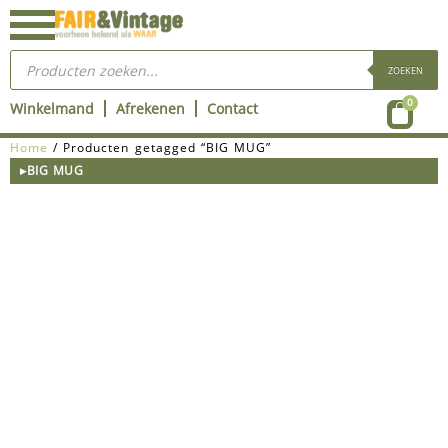
Ga
naar
Producten
de
zoeken
ZOEKEN
inhoud
Wink
0
Winkelmand
Afrekenen
Contact
Home
/ Producten getagged “BIG MUG”
▸BIG MUG