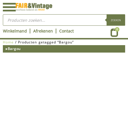
Ga
naar
Producten
de
zoeken
ZOEKEN
inhoud
Wink
0
Winkelmand
Afrekenen
Contact
Home
/ Producten getagged “Bargou”
▸Bargou