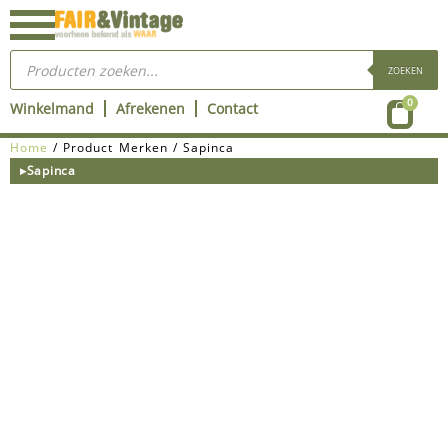
Ga
naar
Producten
de
zoeken
ZOEKEN
inhoud
Wink
0
Winkelmand
Afrekenen
Contact
Home
/ Product Merken / Sapinca
▸Sapinca