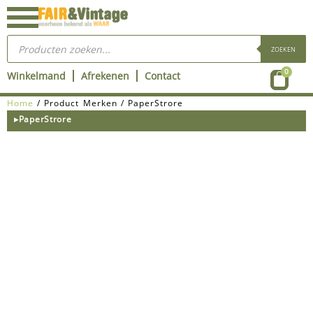
Ga
naar
Producten
de
zoeken
ZOEKEN
inhoud
Wink
0
Winkelmand
Afrekenen
Contact
Home
/ Product Merken / PaperStrore
▸PaperStrore