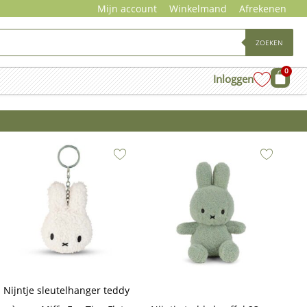
Mijn account
Winkelmand
Afrekenen
ZOEKEN
0
Wink
Inloggen
Nijntje sleutelhanger teddy